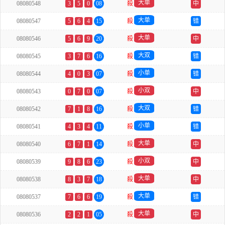
大单
08080548
3
5
0
08
殺
中
大单
08080547
5
6
4
15
殺
错
大单
08080546
5
6
9
20
殺
中
大双
08080545
3
7
6
16
殺
错
小单
08080544
4
0
3
07
殺
错
小双
08080543
0
7
0
07
殺
中
大双
08080542
7
1
8
16
殺
错
小单
08080541
4
3
4
11
殺
错
大单
08080540
6
7
1
14
殺
中
小双
08080539
9
8
6
23
殺
中
大单
08080538
8
3
7
18
殺
中
大单
08080537
7
6
6
19
殺
错
大单
08080536
2
2
1
05
殺
中