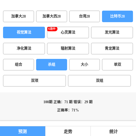
加拿大28
加拿大西28
台湾28
比特币28
视觉算法
心灵算法
发光算法
净化算法
辐射算法
青龙算法
组合
杀组
大小
单双
双项
双组
100期 正确：71 期 错误：29 期
正确率：71%
预测
走势
统计