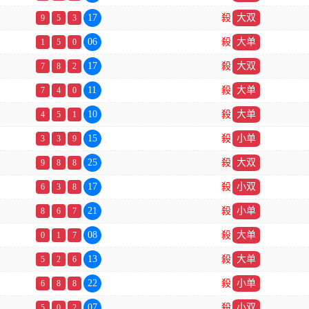
17
殺
大双
9
5
3
06
殺
大单
1
5
0
17
殺
大双
7
8
2
11
殺
大单
7
4
0
10
殺
大单
4
5
1
15
殺
小单
3
3
9
25
殺
大双
9
8
8
17
殺
小双
6
3
8
21
殺
小单
8
6
7
08
殺
大单
0
1
7
13
殺
大单
5
2
6
22
殺
小单
6
8
8
07
殺
小双
5
0
2