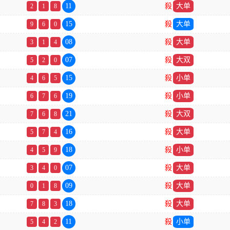
11
殺
大单
2
1
8
15
殺
大单
9
6
0
08
殺
大单
3
1
4
07
殺
大双
5
2
0
15
殺
小单
4
6
5
19
殺
小单
6
7
6
21
殺
大双
7
6
8
16
殺
大单
5
7
4
18
殺
小单
4
5
9
07
殺
大单
3
4
0
09
殺
大单
0
1
8
18
殺
大单
7
8
3
11
殺
小单
5
4
2