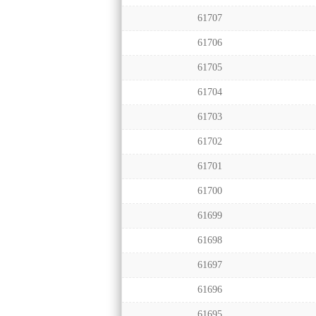
61707
61706
61705
61704
61703
61702
61701
61700
61699
61698
61697
61696
61695