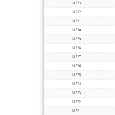
61733
61732
61731
61730
61729
61728
61727
61726
61725
61724
61723
61722
61721