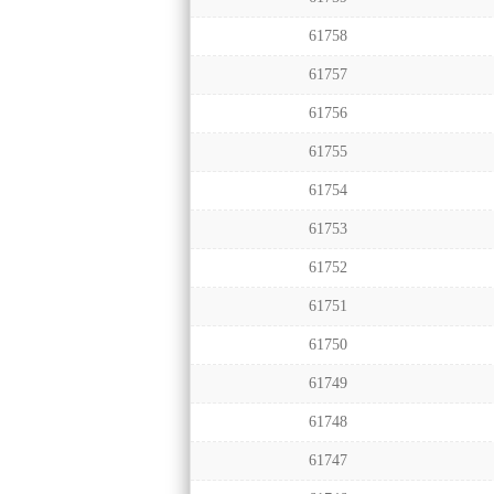
61758
61757
61756
61755
61754
61753
61752
61751
61750
61749
61748
61747