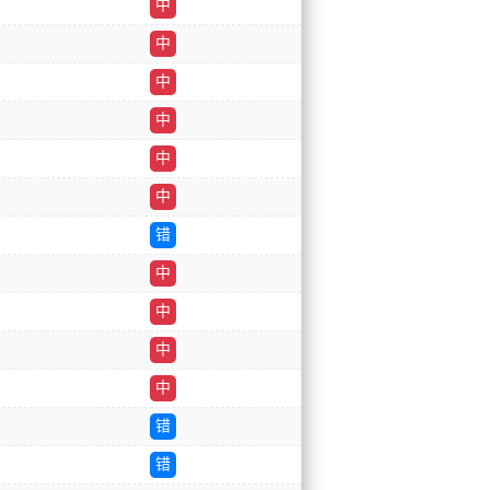
中
中
中
中
中
中
错
中
中
中
中
错
错