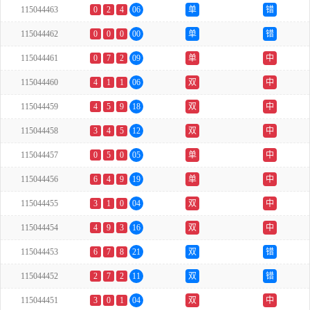
115044463
0
2
4
06
单
错
115044462
0
0
0
00
单
错
115044461
0
7
2
09
单
中
115044460
4
1
1
06
双
中
115044459
4
5
9
18
双
中
115044458
3
4
5
12
双
中
115044457
0
5
0
05
单
中
115044456
6
4
9
19
单
中
115044455
3
1
0
04
双
中
115044454
4
9
3
16
双
中
115044453
6
7
8
21
双
错
115044452
2
7
2
11
双
错
115044451
3
0
1
04
双
中