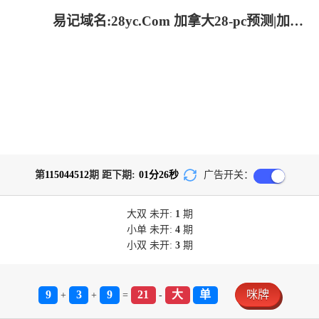
易记域名:28yc.Com 加拿大28-pc预测|加拿大PC在线预测|加拿大PC结果查询|28在线预测咪牌查询_专注研究_加拿大PC28_官方!
第
115044512
期 距下期:
01
分
26
秒
广告开关：
大双
未开:
1
期
小单
未开:
4
期
小双
未开:
3
期
9
3
9
21
大
单
咪牌
+
+
=
-