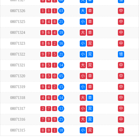
08071327
0
4
2
06
大
单
错
08071326
1
1
1
03
大
单
中
08071325
9
4
8
21
小
单
中
08071324
9
6
4
19
大
单
中
08071323
8
6
2
16
小
双
中
08071322
9
7
5
21
小
双
错
08071321
8
5
1
14
大
双
中
08071320
0
5
0
05
小
单
中
08071319
9
4
2
15
小
单
中
08071318
4
6
4
14
大
单
中
08071317
2
7
4
13
小
双
中
08071316
7
9
9
25
大
双
中
08071315
8
9
1
18
小
双
中