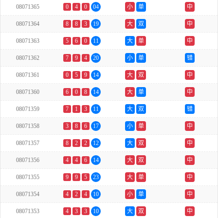
08071365
0
4
0
04
小
单
中
08071364
8
8
3
19
大
双
中
08071363
5
6
0
11
大
单
中
08071362
7
9
4
20
小
单
错
08071361
0
5
9
14
大
双
中
08071360
6
0
8
14
大
单
中
08071359
7
1
3
11
大
双
错
08071358
3
8
6
17
小
单
中
08071357
8
2
2
12
大
双
中
08071356
4
4
6
14
大
双
中
08071355
9
9
5
23
大
单
中
08071354
4
2
4
10
小
单
中
08071353
4
3
3
10
大
双
中