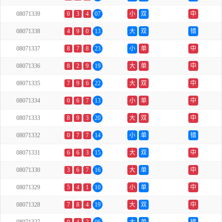
08071339
0
3
4
07
小
双
中
08071338
4
9
0
13
大
双
错
08071337
8
7
8
23
小
单
中
08071336
8
2
9
19
大
单
中
08071335
7
9
6
22
大
双
中
08071334
0
6
7
13
小
单
中
08071333
8
9
3
20
大
双
中
08071332
0
7
7
14
小
单
错
08071331
6
6
3
15
大
双
中
08071330
3
6
7
16
大
单
中
08071329
5
4
1
10
小
单
中
08071328
7
8
4
19
大
双
中