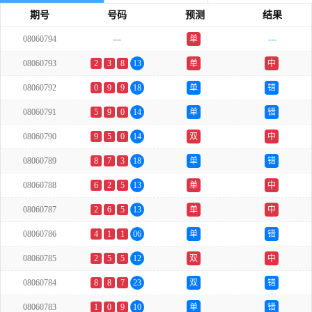
期号
号码
预测
结果
08060794
---
单
---
08060793
2
3
8
13
单
中
08060792
0
9
9
18
单
错
08060791
5
9
0
14
单
错
08060790
9
5
0
14
双
中
08060789
8
7
3
18
单
错
08060788
6
2
5
13
单
中
08060787
2
6
5
13
单
中
08060786
4
1
1
06
单
错
08060785
2
5
5
12
双
中
08060784
8
8
7
23
双
错
08060783
1
0
9
10
单
错