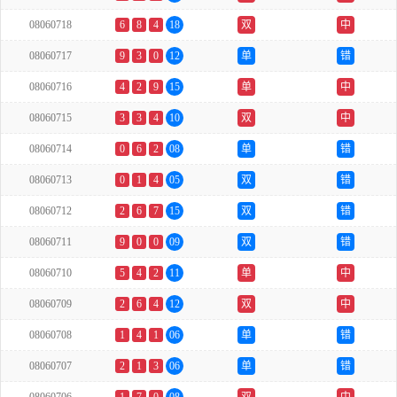
08060718
6
8
4
18
双
中
08060717
9
3
0
12
单
错
08060716
4
2
9
15
单
中
08060715
3
3
4
10
双
中
08060714
0
6
2
08
单
错
08060713
0
1
4
05
双
错
08060712
2
6
7
15
双
错
08060711
9
0
0
09
双
错
08060710
5
4
2
11
单
中
08060709
2
6
4
12
双
中
08060708
1
4
1
06
单
错
08060707
2
1
3
06
单
错