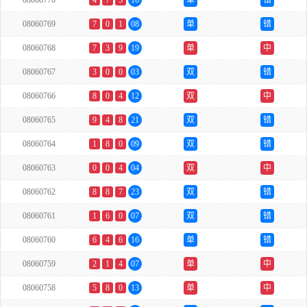
08060770
4
7
5
16
单
错
08060769
7
0
1
08
单
错
08060768
7
3
9
19
单
中
08060767
3
0
0
03
双
错
08060766
8
0
4
12
双
中
08060765
9
4
8
21
双
错
08060764
1
8
0
09
双
错
08060763
0
0
4
04
双
中
08060762
8
8
7
23
双
错
08060761
1
6
0
07
双
错
08060760
6
4
6
16
单
错
08060759
2
1
4
07
单
中
08060758
5
8
0
13
单
中