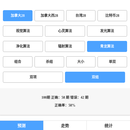
加拿大28
加拿大西28
台湾28
比特币28
视觉算法
心灵算法
发光算法
净化算法
辐射算法
青龙算法
组合
杀组
大小
单双
双项
双组
100期 正确：58 期 错误：42 期
正确率：58%
预测
走势
统计