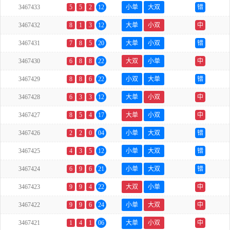
3467433
5
5
2
12
小单
大双
错
3467432
8
1
3
12
大单
小双
中
3467431
7
8
5
20
大单
小双
错
3467430
6
8
8
22
大双
小单
中
3467429
8
8
6
22
小双
大单
错
3467428
6
3
3
12
大单
小双
中
3467427
8
5
4
17
大单
小双
中
3467426
2
2
0
04
小单
大双
错
3467425
4
3
5
12
小单
大双
错
3467424
6
9
6
21
小单
大双
错
3467423
9
9
4
22
大双
小单
中
3467422
9
9
6
24
小单
大双
中
3467421
1
4
1
06
大单
小双
中