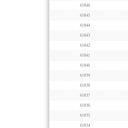
61846
61845
61844
61843
61842
61841
61840
61839
61838
61837
61836
61835
61834