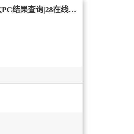
易记域名:28yc.Com 加拿大28-pc预测|加拿大PC在线预测|加拿大PC结果查询|28在线预测咪牌查询_专注研究_加拿大PC28_官方!