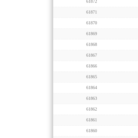
61872
61871
61870
61869
61868
61867
61866
61865
61864
61863
61862
61861
61860