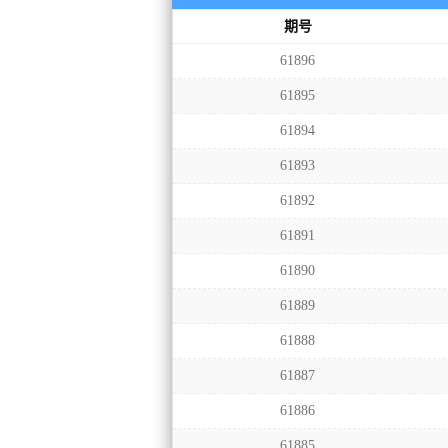
期号
61896
61895
61894
61893
61892
61891
61890
61889
61888
61887
61886
61885