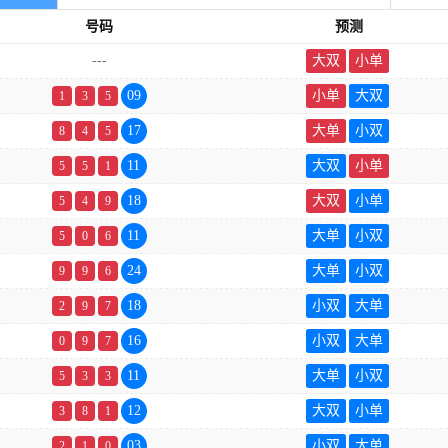
号码
预测
---
大双
小单
09
小单
大双
1
3
5
17
大单
小双
8
4
5
11
大双
小单
5
5
1
18
大双
小单
5
4
9
11
大单
小双
5
0
6
24
大单
小双
9
9
6
18
小双
大单
2
9
7
16
小双
大单
0
9
7
11
大单
小双
5
3
3
12
大双
小单
3
8
1
03
小双
大单
2
1
0