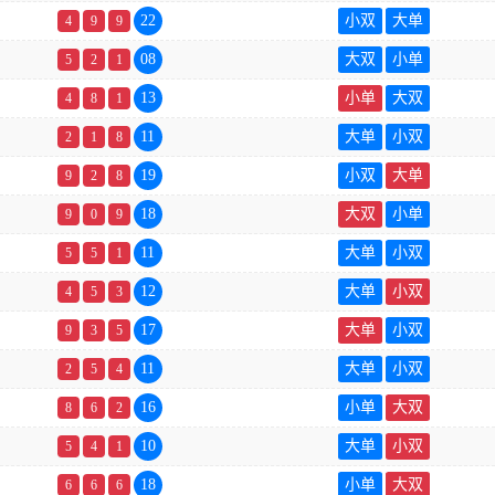
22
小双
大单
4
9
9
08
大双
小单
5
2
1
13
小单
大双
4
8
1
11
大单
小双
2
1
8
19
小双
大单
9
2
8
18
大双
小单
9
0
9
11
大单
小双
5
5
1
12
大单
小双
4
5
3
17
大单
小双
9
3
5
11
大单
小双
2
5
4
16
小单
大双
8
6
2
10
大单
小双
5
4
1
18
小单
大双
6
6
6