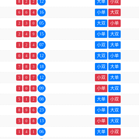
12
大单
小双
8
2
2
16
小单
大双
6
6
4
05
大双
小单
2
3
0
15
小单
大双
2
4
9
07
小双
大单
1
2
4
12
大双
小单
0
4
8
18
小双
大单
7
8
3
12
小双
大单
5
0
7
09
小单
大双
1
0
8
08
大单
小双
5
1
2
23
小单
大双
8
9
6
13
小单
大双
5
0
8
06
大单
小双
1
4
1