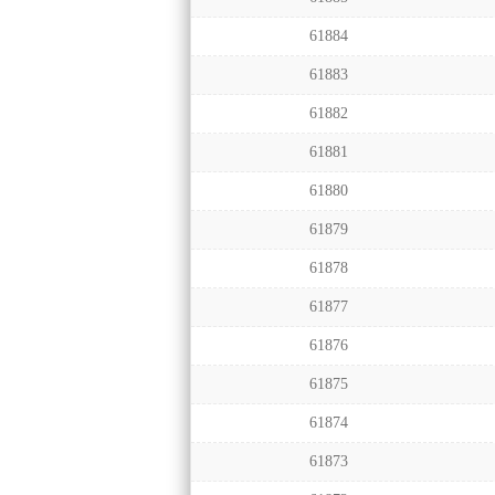
61884
61883
61882
61881
61880
61879
61878
61877
61876
61875
61874
61873