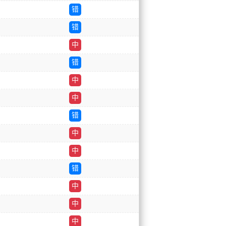
错
错
中
错
中
中
错
中
中
错
中
中
中