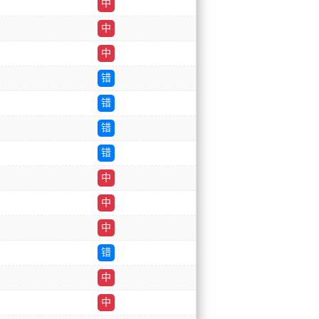
中
中
中
错
错
错
错
中
中
中
错
中
中