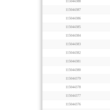
115044388
115044387
115044386
115044385
115044384
115044383
115044382
115044381
115044380
115044379
115044378
115044377
115044376