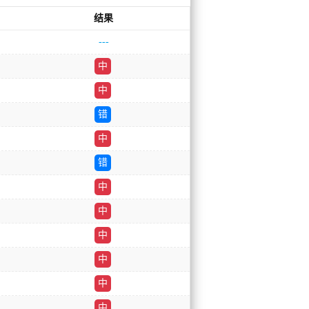
结果
---
中
中
错
中
错
中
中
中
中
中
中