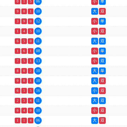
06
小
单
0
1
5
10
大
双
9
0
1
12
小
单
3
9
0
10
小
双
1
4
5
11
大
双
6
5
0
08
小
单
1
6
1
13
小
双
7
5
1
10
大
单
8
0
2
10
大
双
9
0
1
16
小
双
6
5
5
11
大
双
2
5
4
10
小
双
6
4
0
06
大
双
1
1
4