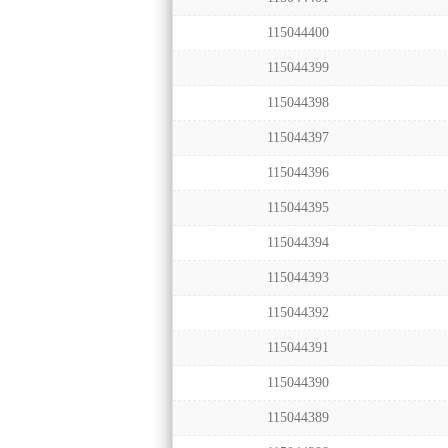
115044400
115044399
115044398
115044397
115044396
115044395
115044394
115044393
115044392
115044391
115044390
115044389