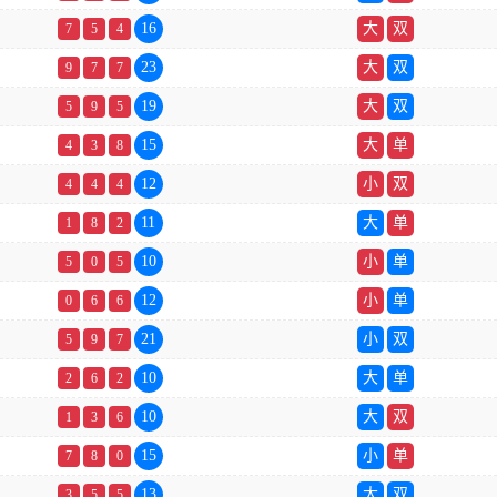
16
大
双
7
5
4
23
大
双
9
7
7
19
大
双
5
9
5
15
大
单
4
3
8
12
小
双
4
4
4
11
大
单
1
8
2
10
小
单
5
0
5
12
小
单
0
6
6
21
小
双
5
9
7
10
大
单
2
6
2
10
大
双
1
3
6
15
小
单
7
8
0
13
大
双
3
5
5