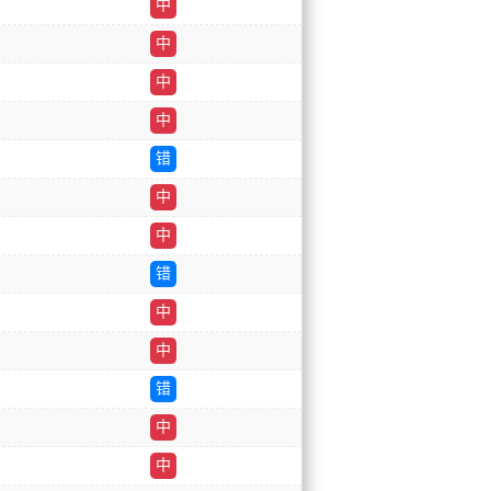
中
中
中
中
错
中
中
错
中
中
错
中
中