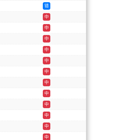
错
中
中
中
中
中
中
中
中
中
中
中
中