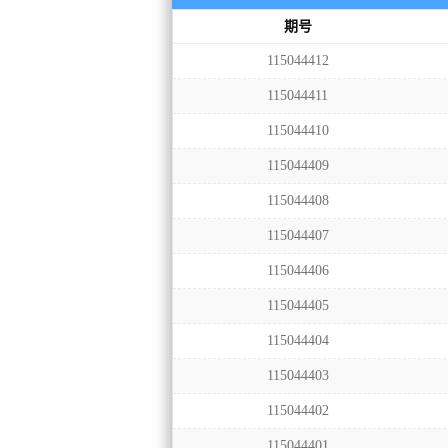
期号
115044412
115044411
115044410
115044409
115044408
115044407
115044406
115044405
115044404
115044403
115044402
115044401