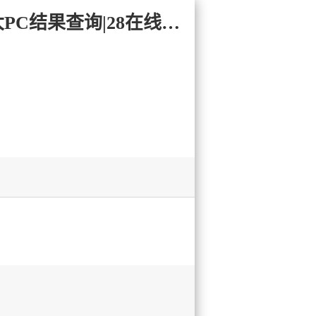
易记域名:28yc.Com 加拿大28-pc预测|加拿大PC在线预测|加拿大PC结果查询|28在线预测咪牌查询_专注研究_加拿大PC28_官方!