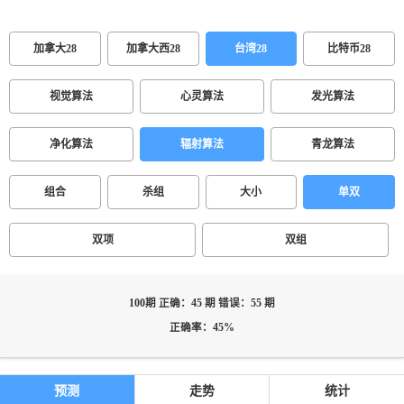
加拿大28
加拿大西28
台湾28
比特币28
视觉算法
心灵算法
发光算法
净化算法
辐射算法
青龙算法
组合
杀组
大小
单双
双项
双组
100期 正确：45 期 错误：55 期
正确率：45%
预测
走势
统计