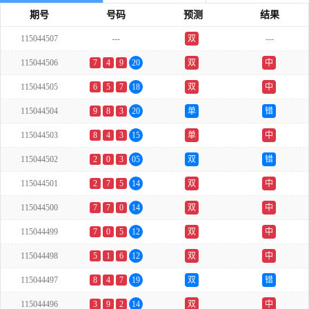
期号
号码
预测
结果
115044507
---
双
---
115044506
7
4
9
20
双
中
115044505
6
5
7
18
双
中
115044504
9
8
3
20
单
错
115044503
8
4
3
15
单
中
115044502
2
0
3
05
双
错
115044501
2
7
5
14
双
中
115044500
7
7
0
14
双
中
115044499
7
0
5
12
双
中
115044498
5
1
6
12
双
中
115044497
8
4
7
19
双
错
115044496
3
9
2
14
双
中