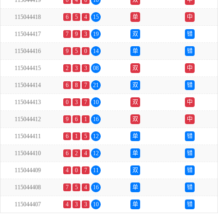
115044419
0
4
6
10
双
中
115044418
6
5
4
15
单
中
115044417
7
9
3
19
双
错
115044416
9
5
0
14
单
错
115044415
2
3
3
08
双
中
115044414
6
8
7
21
双
错
115044413
0
3
7
10
双
中
115044412
9
6
1
16
双
中
115044411
6
1
5
12
单
错
115044410
6
2
4
12
单
错
115044409
4
0
7
11
双
错
115044408
7
5
4
16
单
错
115044407
4
3
3
10
单
错