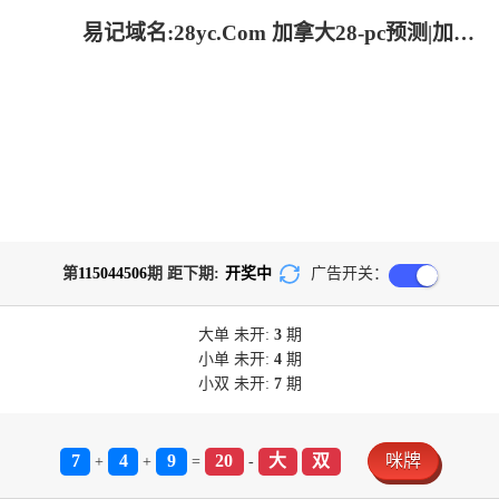
易记域名:28yc.Com 加拿大28-pc预测|加拿大PC在线预测|加拿大PC结果查询|28在线预测咪牌查询_专注研究_加拿大PC28_官方!
第
115044506
期 距下期:
开奖中
广告开关：
大单
未开:
3
期
小单
未开:
4
期
小双
未开:
7
期
7
4
9
20
大
双
咪牌
+
+
=
-