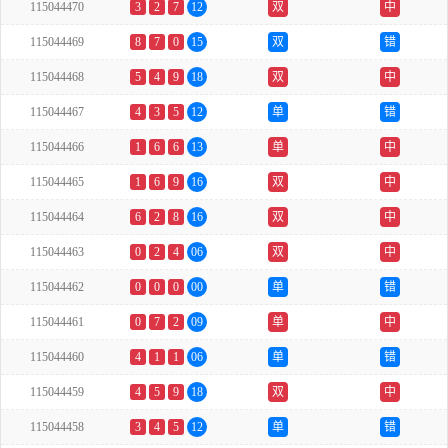
115044470
3
2
7
12
双
中
115044469
8
7
0
15
双
错
115044468
5
4
9
18
双
中
115044467
4
3
5
12
单
错
115044466
1
6
6
13
单
中
115044465
1
6
9
16
双
中
115044464
6
2
8
16
双
中
115044463
0
2
4
06
双
中
115044462
0
0
0
00
单
错
115044461
0
7
2
09
单
中
115044460
4
1
1
06
单
错
115044459
4
5
9
18
双
中
115044458
3
4
5
12
单
错