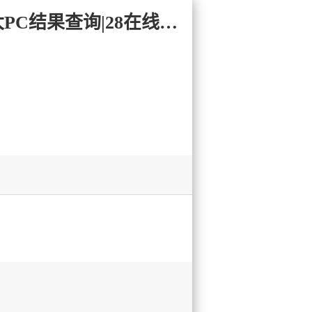
易记域名:28yc.Com 加拿大28-pc预测|加拿大PC在线预测|加拿大PC结果查询|28在线预测咪牌查询_专注研究_加拿大PC28_官方!