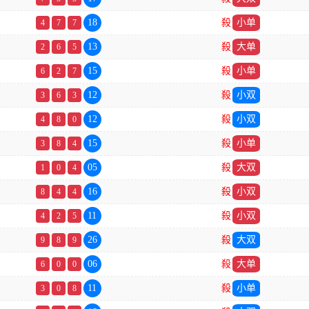
18
殺
小单
4
7
7
13
殺
大单
2
6
5
15
殺
小单
6
2
7
12
殺
小双
3
6
3
12
殺
小双
4
8
0
15
殺
小单
3
8
4
05
殺
大双
1
0
4
16
殺
小双
8
4
4
11
殺
小双
4
2
5
26
殺
大双
9
8
9
06
殺
大单
6
0
0
11
殺
小单
3
0
8