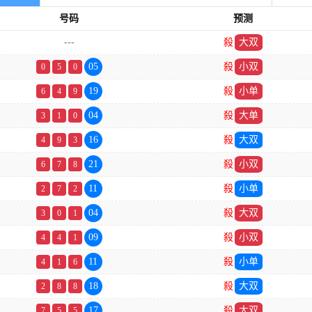
号码
预测
---
殺
大双
05
殺
小双
0
5
0
19
殺
小单
6
4
9
04
殺
大单
3
1
0
16
殺
大双
4
9
3
21
殺
小双
6
7
8
11
殺
小单
2
7
2
04
殺
大双
3
0
1
09
殺
小双
4
4
1
11
殺
小单
4
1
6
18
殺
大双
2
8
8
17
殺
大双
7
5
5