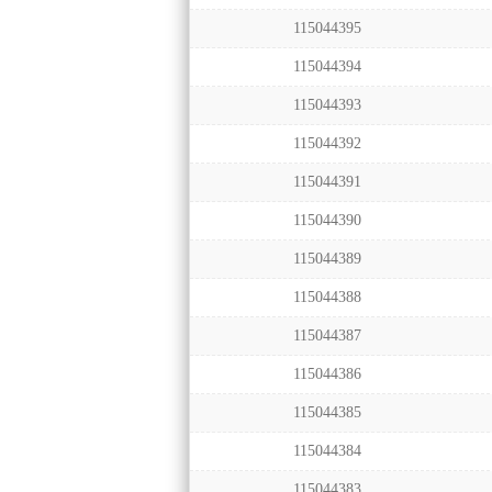
115044395
115044394
115044393
115044392
115044391
115044390
115044389
115044388
115044387
115044386
115044385
115044384
115044383