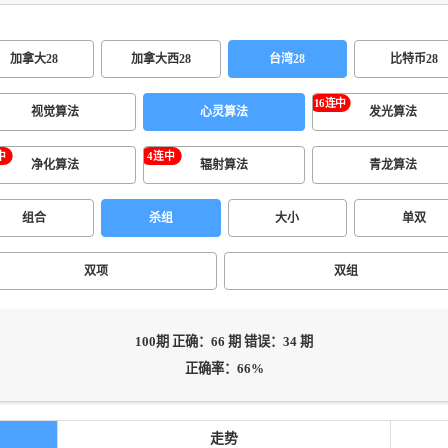
加拿大28
加拿大西28
台湾28
比特币28
视觉算法
心灵算法
发光算法
净化算法
辐射算法
青龙算法
组合
杀组
大小
单双
双项
双组
100期 正确：66 期 错误：34 期
正确率：66%
走势