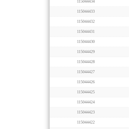
115044434
115044433
115044432
115044431
115044430
115044429
115044428
115044427
115044426
115044425
115044424
115044423
115044422