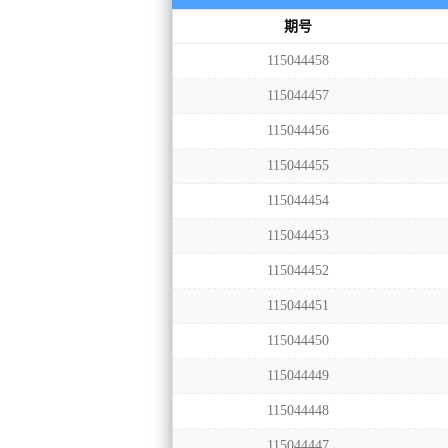
期号
115044458
115044457
115044456
115044455
115044454
115044453
115044452
115044451
115044450
115044449
115044448
115044447