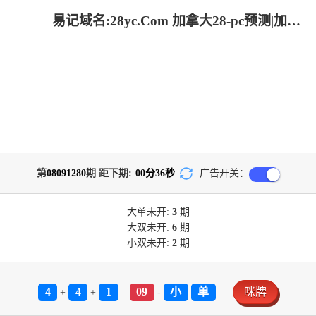
易记域名:28yc.Com 加拿大28-pc预测|加拿大PC在线预测|加拿大PC结果查询|28在线预测咪牌查询_专注研究_加拿大PC28_官方!
第
08091280
期 距下期:
00
分
36
秒
广告开关：
大单
未开:
3
期
大双
未开:
6
期
小双
未开:
2
期
4
4
1
09
小
单
咪牌
+
+
=
-