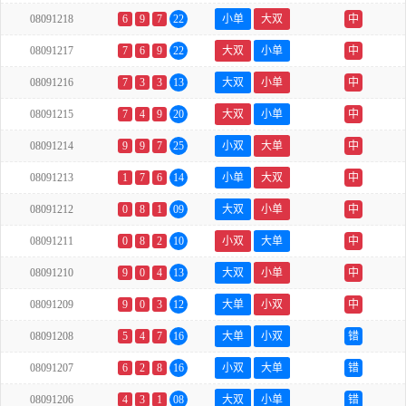
08091218
6
9
7
22
小单
大双
中
08091217
7
6
9
22
大双
小单
中
08091216
7
3
3
13
大双
小单
中
08091215
7
4
9
20
大双
小单
中
08091214
9
9
7
25
小双
大单
中
08091213
1
7
6
14
小单
大双
中
08091212
0
8
1
09
大双
小单
中
08091211
0
8
2
10
小双
大单
中
08091210
9
0
4
13
大双
小单
中
08091209
9
0
3
12
大单
小双
中
08091208
5
4
7
16
大单
小双
错
08091207
6
2
8
16
小双
大单
错
08091206
4
3
1
08
大双
小单
错