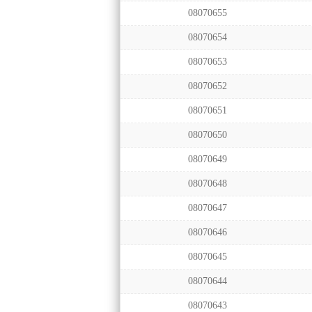
08070655
08070654
08070653
08070652
08070651
08070650
08070649
08070648
08070647
08070646
08070645
08070644
08070643