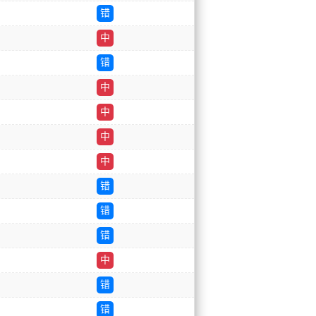
错
中
错
中
中
中
中
错
错
错
中
错
错