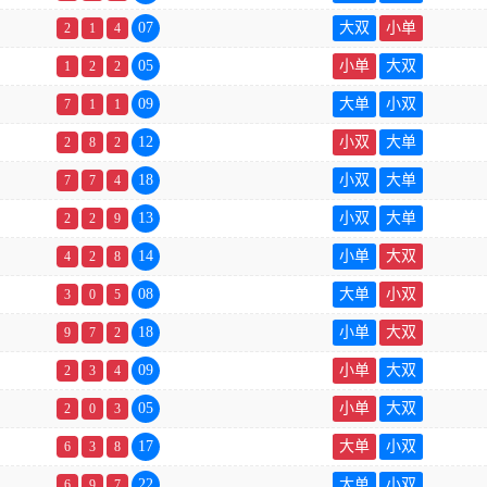
07
大双
小单
2
1
4
05
小单
大双
1
2
2
09
大单
小双
7
1
1
12
小双
大单
2
8
2
18
小双
大单
7
7
4
13
小双
大单
2
2
9
14
小单
大双
4
2
8
08
大单
小双
3
0
5
18
小单
大双
9
7
2
09
小单
大双
2
3
4
05
小单
大双
2
0
3
17
大单
小双
6
3
8
22
大单
小双
6
9
7