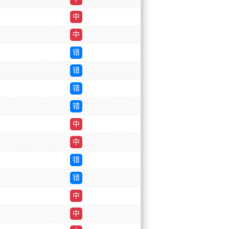
中
中
错
错
错
错
中
中
错
错
中
中