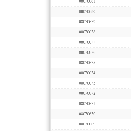
08070681
08070680
08070679
08070678
08070677
08070676
08070675
08070674
08070673
08070672
08070671
08070670
08070669