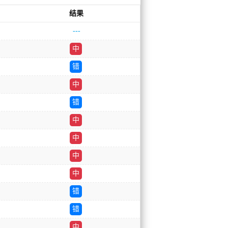
结果
---
中
错
中
错
中
中
中
中
错
错
中