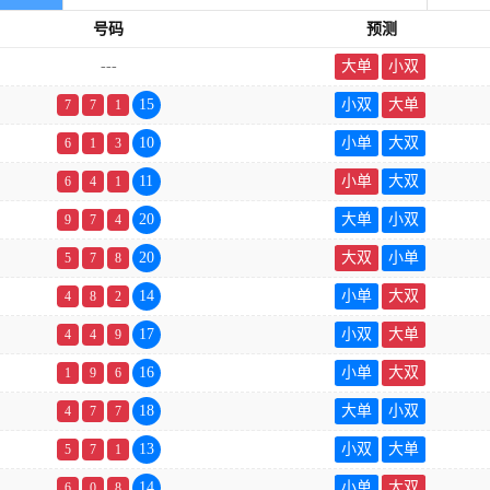
号码
预测
---
大单
小双
15
小双
大单
7
7
1
10
小单
大双
6
1
3
11
小单
大双
6
4
1
20
大单
小双
9
7
4
20
大双
小单
5
7
8
14
小单
大双
4
8
2
17
小双
大单
4
4
9
16
小单
大双
1
9
6
18
大单
小双
4
7
7
13
小双
大单
5
7
1
14
小单
大双
6
0
8