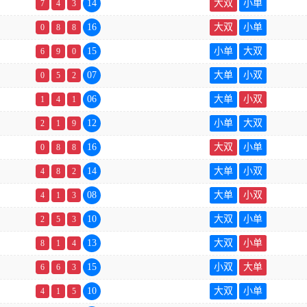
14
大双
小单
7
4
3
16
大双
小单
0
8
8
15
小单
大双
6
9
0
07
大单
小双
0
5
2
06
大单
小双
1
4
1
12
小单
大双
2
1
9
16
大双
小单
0
8
8
14
大单
小双
4
8
2
08
大单
小双
4
1
3
10
大双
小单
2
5
3
13
大双
小单
8
1
4
15
小双
大单
6
6
3
10
大双
小单
4
1
5