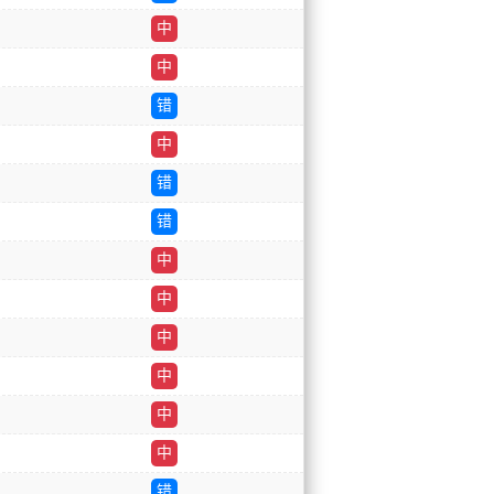
中
中
错
中
错
错
中
中
中
中
中
中
错