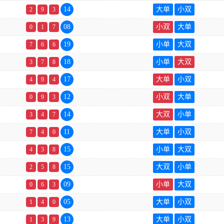
14
大单
小双
2
9
3
08
小双
大单
0
1
7
19
小单
大双
7
6
6
18
小单
大双
3
7
8
17
大单
小双
4
9
4
12
小双
大单
0
9
3
14
大双
小单
3
4
7
11
大单
小双
7
4
0
15
小单
大双
4
3
8
15
大双
小单
2
5
8
09
小单
大双
0
6
3
05
大单
小双
1
4
0
13
大单
小双
1
3
9