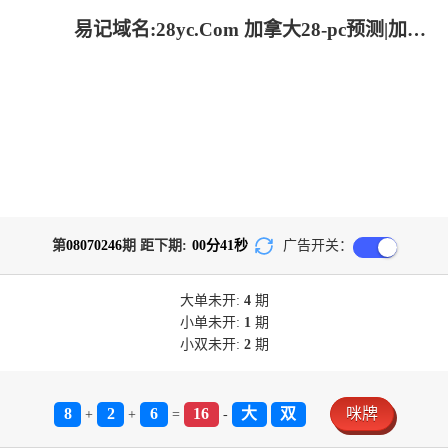
易记域名:28yc.Com 加拿大28-pc预测|加拿大PC在线预测|加拿大PC结果查询|28在线预测咪牌查询_专注研究_加拿大PC28_官方!
第
08070246
期 距下期:
00
分
40
秒
广告开关：
大单
未开:
4
期
小单
未开:
1
期
小双
未开:
2
期
8
2
6
16
大
双
咪牌
+
+
=
-