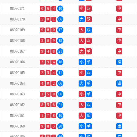
08070171
0
6
4
10
小
双
中
08070170
5
0
1
06
大
双
中
08070169
9
8
0
17
大
双
中
08070168
3
6
9
18
大
双
中
08070167
9
4
8
21
大
单
中
08070166
3
9
4
16
小
单
错
08070165
2
5
4
11
小
双
中
08070164
4
0
2
06
大
单
错
08070163
1
5
0
06
小
单
中
08070162
8
5
8
21
大
双
中
08070161
1
7
8
16
大
单
中
08070160
9
8
3
20
小
单
错