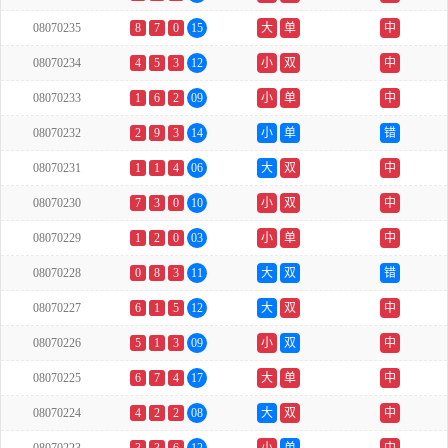
08070235
8
7
0
15
大
单
中
08070234
4
5
3
12
小
双
中
08070233
1
6
2
09
小
单
中
08070232
2
9
3
14
小
单
错
08070231
1
1
4
06
大
双
中
08070230
7
3
0
10
小
双
中
08070229
1
2
0
03
小
单
中
08070228
0
8
3
11
大
双
错
08070227
6
1
5
12
大
双
中
08070226
5
1
3
09
小
双
中
08070225
6
7
4
17
大
单
中
08070224
4
2
2
08
大
双
中