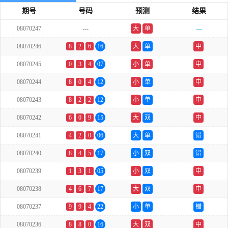
期号
号码
预测
结果
08070247
---
大
单
---
08070246
8
2
6
16
大
单
中
08070245
0
3
4
07
小
单
中
08070244
8
0
4
12
小
单
中
08070243
8
2
2
12
小
单
中
08070242
6
0
9
15
大
双
中
08070241
4
2
0
06
大
单
错
08070240
8
4
5
17
小
双
错
08070239
1
3
1
05
小
双
中
08070238
4
6
7
17
大
双
中
08070237
9
9
4
22
小
单
错
08070236
8
8
0
16
大
双
中