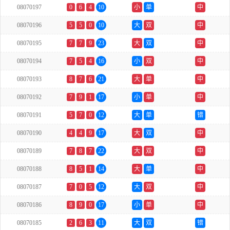
08070197
0
6
4
10
小
单
中
08070196
5
5
0
10
大
双
中
08070195
7
7
9
23
大
双
中
08070194
7
5
4
16
小
双
中
08070193
8
7
6
21
大
单
中
08070192
7
9
1
17
小
单
中
08070191
5
7
0
12
大
单
错
08070190
4
4
9
17
大
双
中
08070189
7
8
7
22
大
双
中
08070188
8
5
1
14
大
单
中
08070187
7
0
5
12
大
双
中
08070186
8
9
0
17
小
单
中
08070185
2
6
3
11
大
双
错