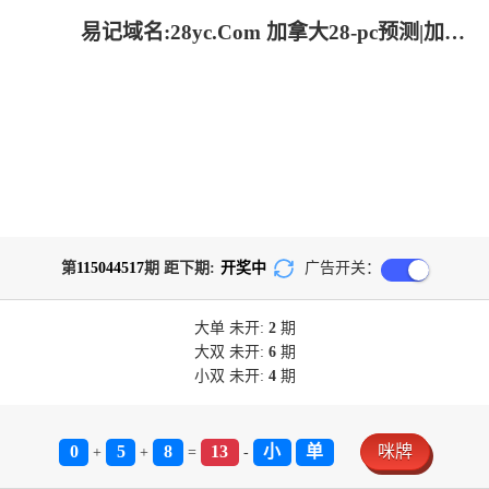
易记域名:28yc.Com 加拿大28-pc预测|加拿大PC在线预测|加拿大PC结果查询|28在线预测咪牌查询_专注研究_加拿大PC28_官方!
第
115044517
期 距下期:
开奖中
广告开关：
大单
未开:
2
期
大双
未开:
6
期
小双
未开:
4
期
0
5
8
13
小
单
咪牌
+
+
=
-