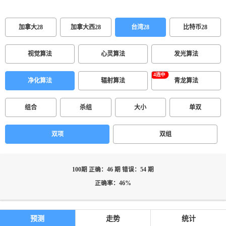
加拿大28
加拿大西28
台湾28
比特币28
视觉算法
心灵算法
发光算法
净化算法
辐射算法
青龙算法
组合
杀组
大小
单双
双项
双组
100期 正确：46 期 错误：54 期
正确率：46%
预测
走势
统计