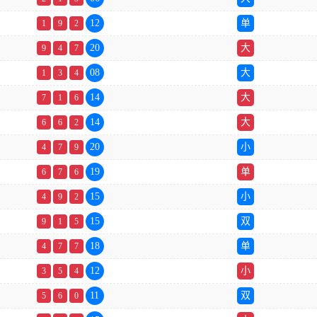
12
单
1
9
2
20
大
9
4
7
08
大
1
3
4
14
大
7
1
6
14
大
6
6
2
20
小
4
7
9
19
单
6
7
6
15
小
4
9
2
15
双
9
1
5
18
单
4
7
7
12
小
3
5
4
11
双
5
6
0