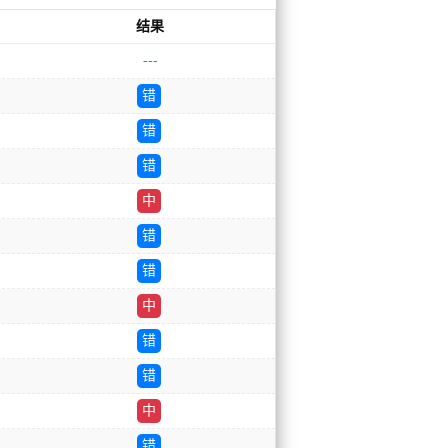
结果
---
错
错
错
中
错
错
中
错
错
中
错