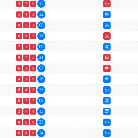
11
小
4
7
0
12
单
5
4
3
06
大
0
5
1
18
大
6
9
3
09
双
7
1
1
21
单
9
7
5
07
单
6
1
0
16
单
4
3
9
15
小
8
4
3
09
双
0
7
2
13
双
2
7
4
23
小
8
6
9
14
小
0
8
6