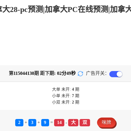
第
115044130
期 距下期:
02
分
49
秒
广告开关：
大单
未开:
4
期
小单
未开:
7
期
小双
未开:
2
期
2
+
3
+
9
=
14
-
大
双
咪牌