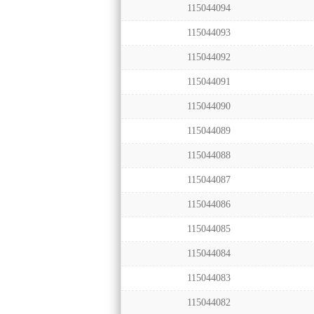
115044094
115044093
115044092
115044091
115044090
115044089
115044088
115044087
115044086
115044085
115044084
115044083
115044082