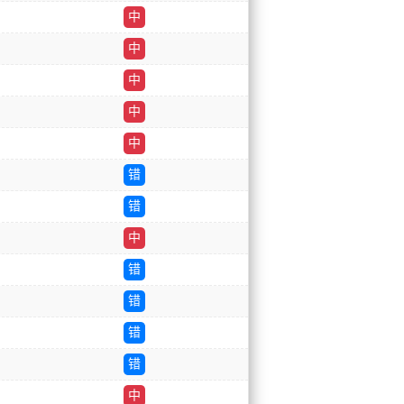
中
中
中
中
中
错
错
中
错
错
错
错
中