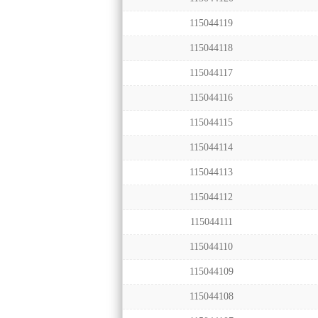
115044119
115044118
115044117
115044116
115044115
115044114
115044113
115044112
115044111
115044110
115044109
115044108