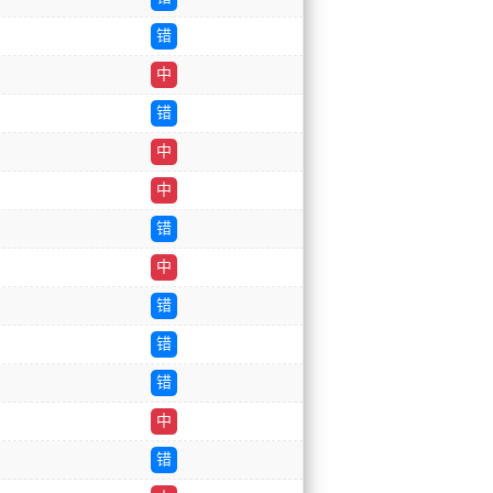
错
中
错
中
中
错
中
错
错
错
中
错