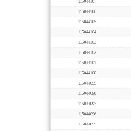
115044107
115044106
115044105
115044104
115044103
115044102
115044101
115044100
115044099
115044098
115044097
115044096
115044095