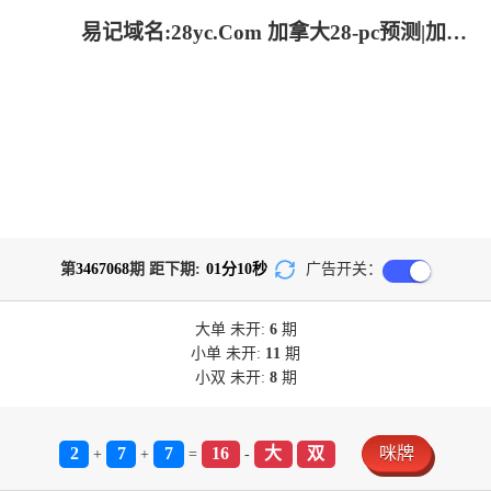
易记域名:28yc.Com 加拿大28-pc预测|加拿大PC在线预测|加拿大PC结果查询|28在线预测咪牌查询_专注研究_加拿大PC28_官方!
第
3467068
期 距下期:
01
分
09
秒
广告开关：
大单
未开:
6
期
小单
未开:
11
期
小双
未开:
8
期
2
7
7
16
大
双
咪牌
+
+
=
-