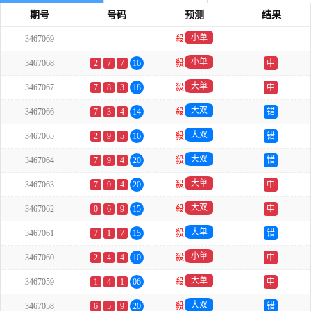
期号
号码
预测
结果
小单
3467069
---
殺
---
小单
3467068
2
7
7
16
殺
中
大单
3467067
7
8
3
18
殺
中
大双
3467066
7
3
4
14
殺
错
大双
3467065
2
9
5
16
殺
错
大双
3467064
7
9
4
20
殺
错
大单
3467063
7
9
4
20
殺
中
大双
3467062
0
6
9
15
殺
中
大单
3467061
7
1
7
15
殺
错
小单
3467060
2
4
4
10
殺
中
大单
3467059
1
4
1
06
殺
中
大双
3467058
6
5
9
20
殺
错