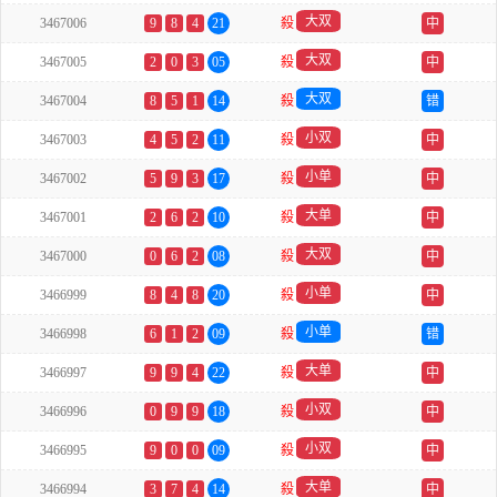
大双
3467006
9
8
4
21
殺
中
大双
3467005
2
0
3
05
殺
中
大双
3467004
8
5
1
14
殺
错
小双
3467003
4
5
2
11
殺
中
小单
3467002
5
9
3
17
殺
中
大单
3467001
2
6
2
10
殺
中
大双
3467000
0
6
2
08
殺
中
小单
3466999
8
4
8
20
殺
中
小单
3466998
6
1
2
09
殺
错
大单
3466997
9
9
4
22
殺
中
小双
3466996
0
9
9
18
殺
中
小双
3466995
9
0
0
09
殺
中
大单
3466994
3
7
4
14
殺
中