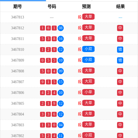
期号
号码
预测
结果
大单
3467813
---
殺
---
大单
3467812
1
6
1
08
殺
中
大单
3467811
5
3
8
16
殺
中
小双
3467810
1
2
9
12
殺
错
小双
3467809
0
5
5
10
殺
错
大单
3467808
5
0
4
09
殺
中
大双
3467807
9
1
5
15
殺
中
小单
3467806
4
2
4
10
殺
中
大单
3467805
2
1
9
12
殺
中
大单
3467804
3
3
6
12
殺
中
大单
3467803
1
3
0
04
殺
中
小双
3467802
5
2
4
11
殺
中