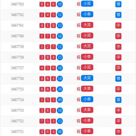
小双
3467763
0
4
6
10
殺
错
小单
3467762
2
4
5
11
殺
错
大双
3467761
4
1
8
13
殺
中
小双
3467760
1
7
8
16
殺
中
大双
3467759
2
2
7
11
殺
中
小单
3467758
3
8
4
15
殺
中
小双
3467757
4
5
9
18
殺
中
大双
3467756
4
6
4
14
殺
错
大单
3467755
8
8
4
20
殺
中
小单
3467754
1
5
3
09
殺
错
大单
3467753
3
8
5
16
殺
中
小单
3467752
7
5
3
15
殺
中
小单
3467751
4
0
4
08
殺
中