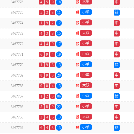
大单
3467776
4
5
9
18
殺
中
小单
3467775
5
3
3
11
殺
错
小单
3467774
1
9
2
12
殺
中
大双
3467773
4
3
8
15
殺
中
小单
3467772
4
4
9
17
殺
中
小双
3467771
6
9
4
19
殺
中
小单
3467770
1
9
3
13
殺
错
小单
3467769
8
9
3
20
殺
中
大双
3467768
9
0
4
13
殺
中
小双
3467767
1
2
3
06
殺
错
小单
3467766
5
8
9
22
殺
中
大双
3467765
3
4
6
13
殺
中
小单
3467764
6
4
3
13
殺
错