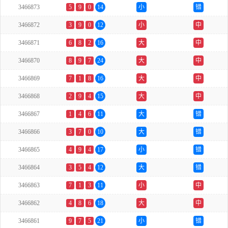
3466873
5
9
0
14
小
错
3466872
3
9
0
12
小
中
3466871
6
8
2
16
大
中
3466870
8
9
7
24
大
中
3466869
7
1
8
16
大
中
3466868
2
9
4
15
大
中
3466867
1
4
6
11
大
错
3466866
3
7
0
10
大
错
3466865
4
9
4
17
小
错
3466864
3
5
4
12
大
错
3466863
7
1
3
11
小
中
3466862
4
8
6
18
大
中
3466861
9
7
5
21
小
错