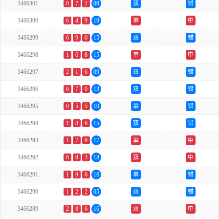
3466301
0
7
2
09
双
错
3466300
6
4
9
19
单
中
3466299
6
9
0
15
双
错
3466298
1
6
8
15
单
中
3466297
2
1
6
09
双
错
3466296
6
7
0
13
双
错
3466295
0
5
5
10
单
错
3466294
1
8
6
15
双
错
3466293
1
7
9
17
单
中
3466292
6
9
3
18
双
中
3466291
1
9
6
16
单
错
3466290
1
2
2
05
双
错
3466289
2
8
6
16
双
中