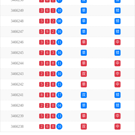
3466250
7
8
2
17
双
错
3466249
3
6
1
10
单
错
3466248
5
1
2
08
单
错
3466247
5
9
2
16
单
错
3466246
3
5
3
11
单
中
3466245
7
6
3
16
单
错
3466244
3
0
8
11
单
中
3466243
2
5
3
10
双
中
3466242
5
2
8
15
单
中
3466241
8
1
8
17
双
错
3466240
2
2
0
04
单
错
3466239
5
2
6
13
单
中
3466238
2
6
8
16
双
中