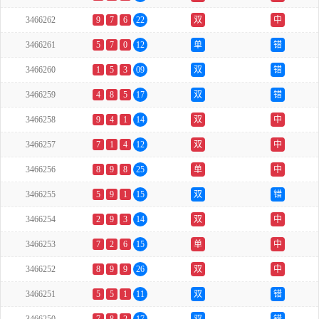
3466262
9
7
6
22
双
中
3466261
5
7
0
12
单
错
3466260
1
5
3
09
双
错
3466259
4
8
5
17
双
错
3466258
9
4
1
14
双
中
3466257
7
1
4
12
双
中
3466256
8
9
8
25
单
中
3466255
5
9
1
15
双
错
3466254
2
9
3
14
双
中
3466253
7
2
6
15
单
中
3466252
8
9
9
26
双
中
3466251
5
5
1
11
双
错