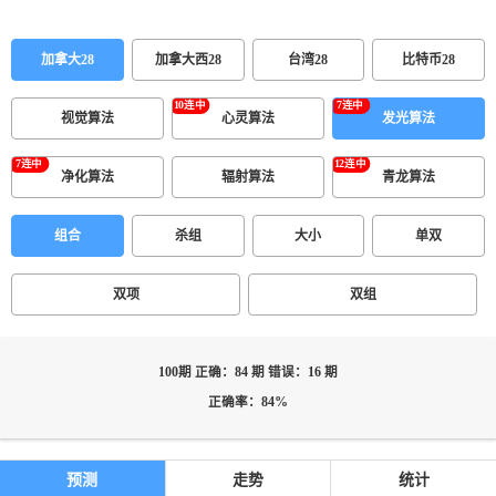
加拿大28
加拿大西28
台湾28
比特币28
视觉算法
心灵算法
发光算法
净化算法
辐射算法
青龙算法
组合
杀组
大小
单双
双项
双组
100期 正确：84 期 错误：16 期
正确率：84%
预测
走势
统计