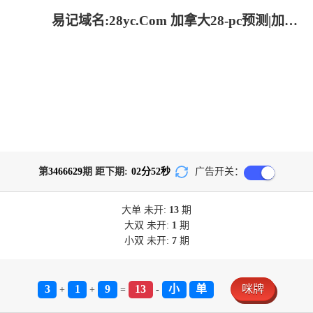
易记域名:28yc.Com 加拿大28-pc预测|加拿大PC在线预测|加拿大PC结果查询|28在线预测咪牌查询_专注研究_加拿大PC28_官方!
第
3466629
期 距下期:
02
分
52
秒
广告开关：
大单
未开:
13
期
大双
未开:
1
期
小双
未开:
7
期
3
1
9
13
小
单
咪牌
+
+
=
-