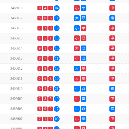
3466618
0
4
0
04
小
单
中
3466617
5
0
6
11
大
双
错
3466616
7
3
9
19
小
单
中
3466615
4
5
1
10
小
双
中
3466614
9
1
5
15
大
双
中
3466613
0
7
4
11
小
双
中
3466612
3
8
2
13
大
单
中
3466611
5
6
8
19
大
单
中
3466610
9
5
7
21
小
双
错
3466609
2
3
5
10
小
单
中
3466608
6
9
2
17
小
双
错
3466607
7
1
0
08
小
单
中