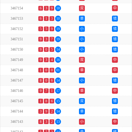
3467154
6
3
9
18
双
中
3467153
6
1
3
10
单
错
3467152
5
5
9
19
小
错
3467151
9
3
7
19
小
错
3467150
9
0
5
14
小
错
3467149
9
3
4
16
双
中
3467148
1
0
0
01
单
中
3467147
8
0
6
14
小
错
3467146
9
7
1
17
单
中
3467145
1
8
6
15
双
错
3467144
3
9
2
14
单
错
3467143
8
3
2
13
小
中