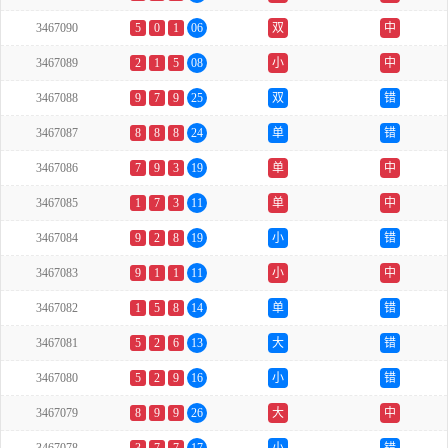
3467090
5
0
1
06
双
中
3467089
2
1
5
08
小
中
3467088
9
7
9
25
双
错
3467087
8
8
8
24
单
错
3467086
7
9
3
19
单
中
3467085
1
7
3
11
单
中
3467084
9
2
8
19
小
错
3467083
9
1
1
11
小
中
3467082
1
5
8
14
单
错
3467081
5
2
6
13
大
错
3467080
5
2
9
16
小
错
3467079
8
9
9
26
大
中