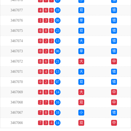
3467078
3
7
7
17
小
错
3467077
4
6
9
19
双
错
3467076
1
3
2
06
单
错
3467075
6
8
9
23
双
错
3467074
9
2
2
13
大
错
3467073
0
2
4
06
单
错
3467072
8
6
7
21
大
中
3467071
9
4
0
13
大
错
3467070
0
2
5
07
双
错
3467069
4
1
9
14
大
中
3467068
2
7
7
16
双
中
3467067
7
8
3
18
小
错
3467066
7
3
4
14
双
中