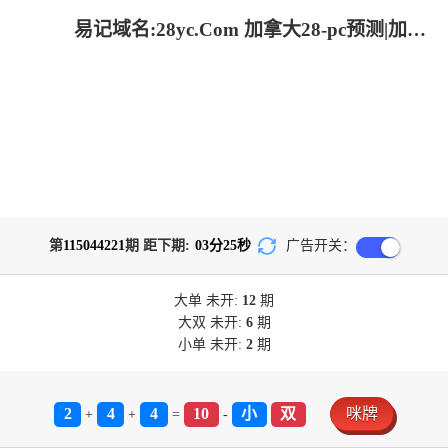
易记域名:28yc.Com 加拿大28-pc预测|加拿大PC在线预测|加拿大PC结果查询|28在线预测咪牌查询_专注研究_加拿大PC28_官方!
第
115044221
期 距下期:
03
分
24
秒
广告开关：
大单
未开:
12
期
大双
未开:
6
期
小单
未开:
2
期
2
4
4
10
小
双
咪牌
+
+
=
-