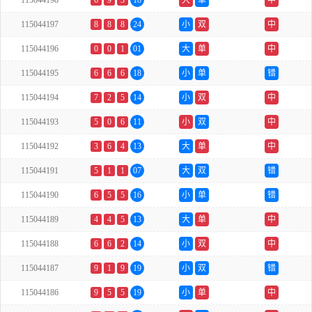
115044198
6
9
3
18
大
单
中
115044197
8
8
8
24
小
双
中
115044196
0
0
1
01
大
单
中
115044195
6
6
6
18
小
单
错
115044194
7
2
5
14
小
双
中
115044193
5
0
6
11
小
双
中
115044192
3
6
4
13
大
单
中
115044191
5
1
1
07
大
双
错
115044190
6
5
5
16
小
单
错
115044189
4
4
5
13
大
单
中
115044188
6
6
2
14
小
双
中
115044187
9
1
9
19
小
双
错
115044186
9
5
5
19
小
单
中